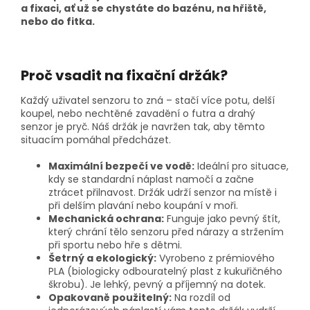
a fixaci, ať už se chystáte do bazénu, na hřiště,
nebo do fitka.
Proč vsadit na fixační držák?
Každý uživatel senzoru to zná – stačí více potu, delší
koupel, nebo nechtěné zavadění o futra a drahý
senzor je pryč. Náš držák je navržen tak, aby těmto
situacím pomáhal předcházet.
Maximální bezpečí ve vodě:
Ideální pro situace,
kdy se standardní náplast namočí a začne
ztrácet přilnavost. Držák udrží senzor na místě i
při delším plavání nebo koupání v moři.
Mechanická ochrana:
Funguje jako pevný štít,
který chrání tělo senzoru před nárazy a stržením
při sportu nebo hře s dětmi.
Šetrný a ekologický:
Vyrobeno z prémiového
PLA (biologicky odbouratelný plast z kukuřičného
škrobu). Je lehký, pevný a příjemný na dotek.
Opakovaně použitelný:
Na rozdíl od