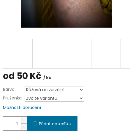
od
50 Kč
/ ks
Měrná
Barva
cena:
Pruženka
Možnosti doručení
Přidat do košíku