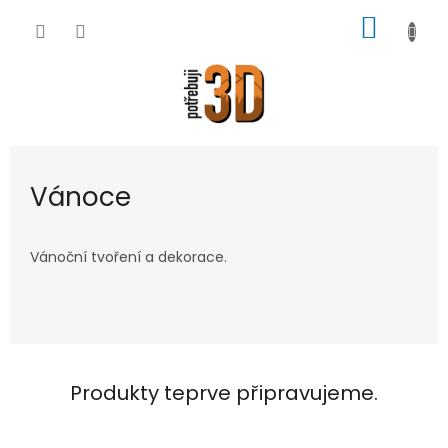
Přejít
NÁKUP
na
obsah
KOŠÍK
Vánoce
Vánoční tvoření a dekorace.
Produkty teprve připravujeme.