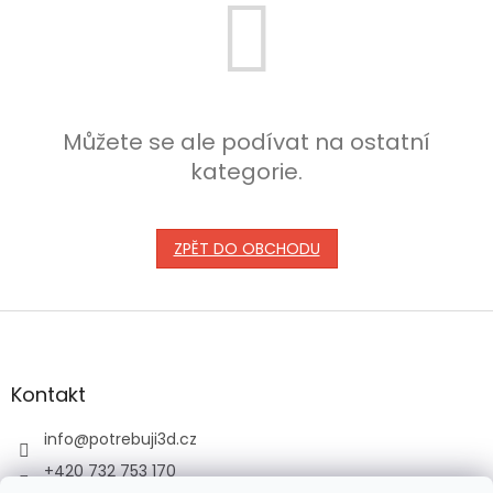
Můžete se ale podívat na ostatní
kategorie.
ZPĚT DO OBCHODU
Z
á
p
a
Kontakt
t
í
info
@
potrebuji3d.cz
+420 732 753 170