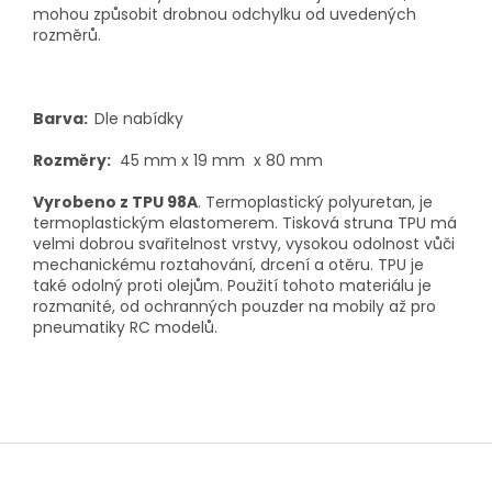
mohou způsobit drobnou odchylku od uvedených
rozměrů.
Barva:
Dle nabídky
Rozměry:
45 mm x 19 mm x 80 mm
Vyrobeno z TPU 98A
. Termoplastický polyuretan, je
termoplastickým elastomerem. Tisková struna TPU má
velmi dobrou svařitelnost vrstvy, vysokou odolnost vůči
mechanickému roztahování, drcení a otěru. TPU je
také odolný proti olejům. Použití tohoto materiálu je
rozmanité, od ochranných pouzder na mobily až pro
pneumatiky RC modelů.
Z
á