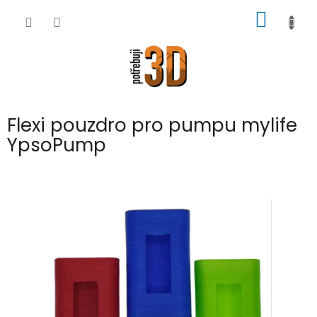
Přejít
NÁKUP
na
obsah
KOŠÍK
Flexi pouzdro pro pumpu mylife
YpsoPump