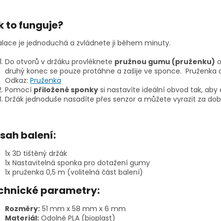
k to funguje?
alace je jednoduchá a zvládnete ji během minuty.
Do otvorů v držáku provléknete
pružnou gumu (pruženku)
o
druhý konec se pouze protáhne a zašije ve sponce. Pruženka o 
Odkaz:
Pruženka
Pomocí
přiložené sponky
si nastavíte ideální obvod tak, aby
Držák jednoduše nasadíte přes senzor a můžete vyrazit za dob
sah balení:
1x 3D tištěný držák
1x Nastavitelná sponka pro dotažení gumy
1x pruženka 0,5 m (volitelná část balení)
chnické parametry:
Rozměry:
51 mm x 58 mm x 6 mm
Materiál:
Odolné PLA (bioplast)