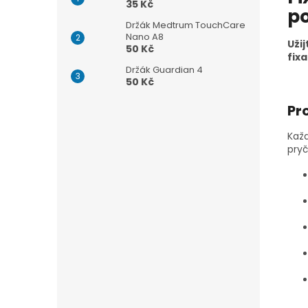
35 Kč
p
Držák Medtrum TouchCare
Nano A8
Uži
50 Kč
fixa
Držák Guardian 4
50 Kč
Pr
Každ
pryč