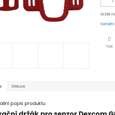
Držák n
Detailn
TISK
s
Diskuze
ailní popis produktu
xační držák pro senzor Dexcom G6