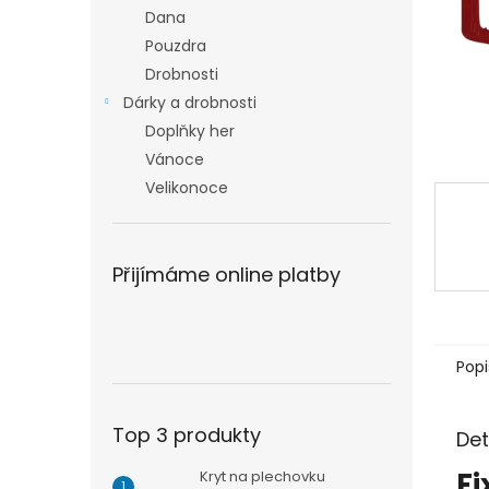
n
Dana
e
Pouzdra
l
Drobnosti
Dárky a drobnosti
Doplňky her
Vánoce
Velikonoce
Přijímáme online platby
Popi
Top 3 produkty
Det
Fi
Kryt na plechovku