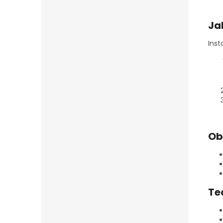
Ja
Inst
Ob
Te