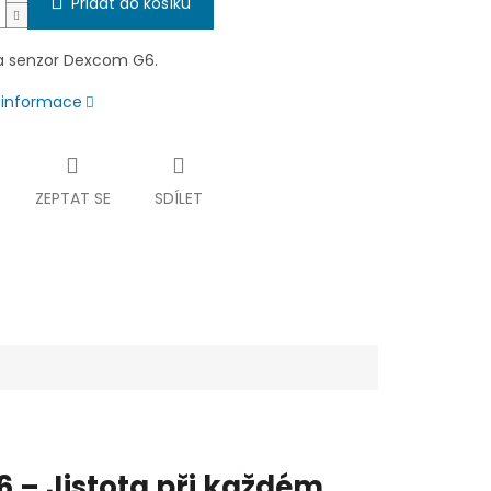
Přidat do košíku
a senzor Dexcom G6.
í informace
ZEPTAT SE
SDÍLET
 – Jistota při každém