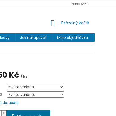
Přihlášení
NÁKUPNÍ
Prázdný košík
KOŠÍK
louvy
Jak nakupovat
Moje objednávka
50 Kč
/ ks
a
i doručení