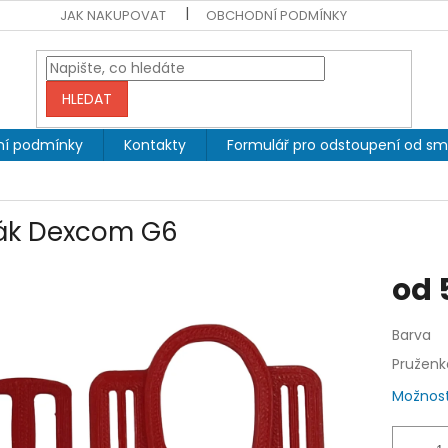
JAK NAKUPOVAT
OBCHODNÍ PODMÍNKY
HLEDAT
í podmínky
Kontakty
Formulář pro odstoupení od sm
ák Dexcom G6
od
Měrná
Barva
cena:
Pruženk
Možnost