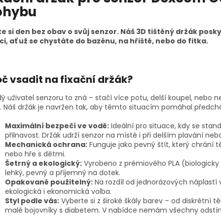
ohybu
jte si den bez obav o svůj senzor. Náš 3D tištěný držák p
ci, ať už se chystáte do bazénu, na hřiště, nebo do fitka.
oč vsadit na fixační držák?
ý uživatel senzoru to zná – stačí více potu, delší koupel, nebo 
. Náš držák je navržen tak, aby těmto situacím pomáhal předch
Maximální bezpečí ve vodě:
Ideální pro situace, kdy se sta
přilnavost. Držák udrží senzor na místě i při delším plavání neb
Mechanická ochrana:
Funguje jako pevný štít, který chrání t
nebo hře s dětmi.
Šetrný a ekologický:
Vyrobeno z prémiového PLA (biologicky 
lehký, pevný a příjemný na dotek.
Opakovaně použitelný:
Na rozdíl od jednorázových náplastí 
ekologická i ekonomická volba.
Styl podle vás:
Vyberte si z široké škály barev – od diskrétní t
malé bojovníky s diabetem. V nabídce nemám všechny odstíny