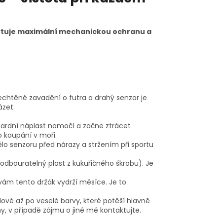
oskytuje maximální mechanickou ochranu a
nechtěné zavadění o futra a drahý senzor je
ázet.
ndardní náplast namočí a začne ztrácet
o koupání v moři.
ělo senzoru před nárazy a stržením při sportu
odbouratelný plast z kukuřičného škrobu). Je
vám tento držák vydrží měsíce. Je to
ělové až po veselé barvy, které potěší hlavně
, v případě zájmu o jiné mě kontaktujte.