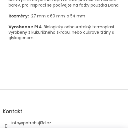
barev, pro inspiraci se podívejte na fotky pouzdra Dana.
Rozměry:
27 mm x 60 mm x 54 mm
Vyrobeno z PLA
. Biologicky odbouratelný termoplast
vyrobený z kukuřičného škrobu, nebo cukrové třtiny s
glykogenem.
Z
á
p
a
Kontakt
t
í
info
@
potrebuji3d.cz