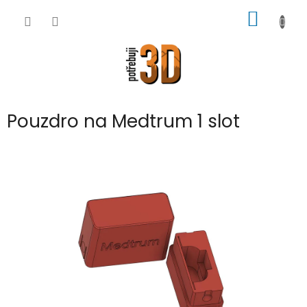
Přejít
NÁKUP
na
obsah
KOŠÍK
Pouzdro na Medtrum 1 slot