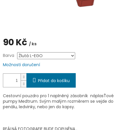
90 Kč
/ ks
Měrná
Barva
cena:
Možnosti doručení
Přidat do košíku
Cestovní pouzdro pro 1 naplněný zásobník náplasŤové
pumpy Medtrum. Svým malým rozměrem se vejde do
penálu, ledvinky, nebo jen do kapsy.
REÁLNÁ FOTOGRAFIE BUDE DOPLNĚNA .