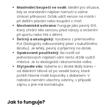
Maximální bezpečí ve vodě:
Ideální pro situace,
kdy se standardní náplast namočí a začne
ztrácet přilnavost. Držák udrží senzor na místě i
při delším plavání nebo koupání v moři.
Mechanická ochrana:
Funguje jako pevný štít,
který chrání tělo senzoru před nárazy a stržením
při sportu nebo hře s dětmi.
Šetrný a ekologický:
Vyrobeno z prémiového
PLA (biologicky odbouratelný plast z kukuřičného
škrobu). Je lehký, pevný a příjemný na dotek.
Opakovaně použitelný:
Na rozdíl od
jednorázových náplastí vám tento držák vydrží
měsíce. Je to ekologická i ekonomická volba.
Styl podle vás:
Vyberte si z široké škály barev –
od diskrétní tělové až po veselé barvy, které
potěší hlavně malé bojovníky s diabetem. V
nabídce nemám všechny odstíny, v případě
zájmu o jiné mě kontaktujte.
Jak to funguje?