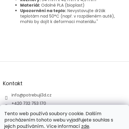
Materiál:
Odolné PLA (bioplast)
Upozornění na teplo:
Nevystavujte držák
teplotám nad 50°C (např. v rozpáleném autě),
mohlo by dojít k deformaci materiálu."
Z
á
p
a
Kontakt
t
í
info
@
potrebuji3d.cz
+420 732 753 170
+420 732 753 170
Tento web používá soubory cookie. Dalším
procházením tohoto webu vyjadřujete souhlas s
jejich používáním.. Více informací
zde
.