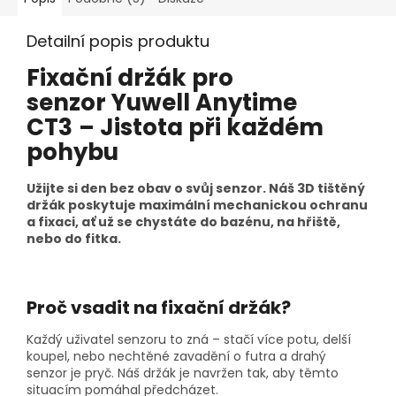
Detailní popis produktu
Fixační držák pro
senzor Yuwell Anytime
CT3
– Jistota při každém
pohybu
Užijte si den bez obav o svůj senzor. Náš 3D tištěný
držák poskytuje maximální mechanickou ochranu
a fixaci, ať už se chystáte do bazénu, na hřiště,
nebo do fitka.
Proč vsadit na fixační držák?
Každý uživatel senzoru to zná – stačí více potu, delší
koupel, nebo nechtěné zavadění o futra a drahý
senzor je pryč. Náš držák je navržen tak, aby těmto
situacím pomáhal předcházet.