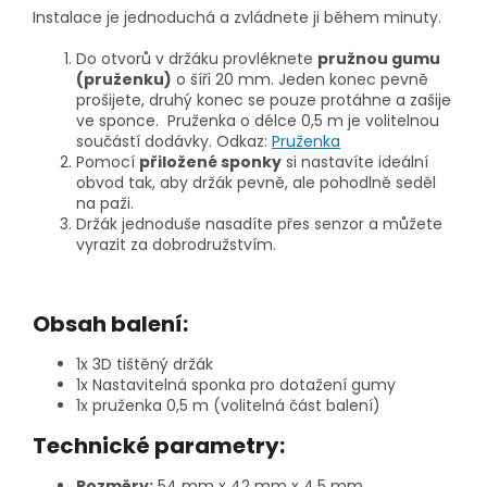
Instalace je jednoduchá a zvládnete ji během minuty.
Do otvorů v držáku provléknete
pružnou gumu
(pruženku)
o šíři 20 mm. Jeden konec pevně
prošijete, druhý konec se pouze protáhne a zašije
ve sponce. Pruženka o délce 0,5 m je volitelnou
součástí dodávky. Odkaz:
Pruženka
Pomocí
přiložené sponky
si nastavíte ideální
obvod tak, aby držák pevně, ale pohodlně seděl
na paži.
Držák jednoduše nasadíte přes senzor a můžete
vyrazit za dobrodružstvím.
Obsah balení:
1x 3D tištěný držák
1x Nastavitelná sponka pro dotažení gumy
1x pruženka 0,5 m (volitelná část balení)
Technické parametry:
Rozměry:
54 mm x 42 mm x 4,5 mm