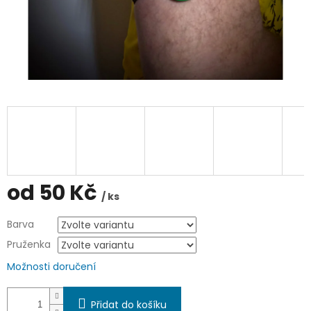
od
50 Kč
/ ks
Měrná
Barva
cena:
Pruženka
Možnosti doručení
Přidat do košíku