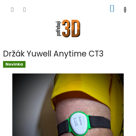
Přejít
NÁKUP
na
obsah
KOŠÍK
Držák Yuwell Anytime CT3
Novinka